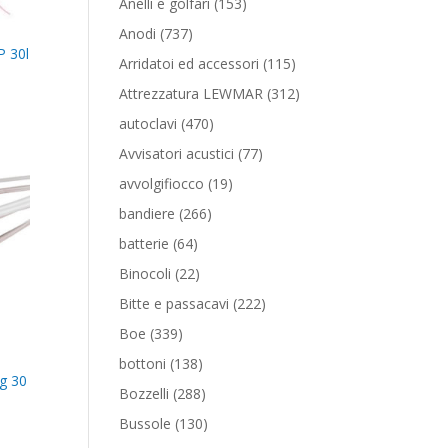
153
Anelli e golfari
153
prodotti
737
Anodi
737
P 30l
prodotti
115
Arridatoi ed accessori
115
prodotti
312
Attrezzatura LEWMAR
312
prodotti
470
autoclavi
470
prodotti
77
Avvisatori acustici
77
prodotti
19
avvolgifiocco
19
prodotti
266
bandiere
266
prodotti
64
batterie
64
prodotti
22
Binocoli
22
prodotti
222
Bitte e passacavi
222
prodotti
339
Boe
339
prodotti
138
bottoni
138
g 30
prodotti
288
Bozzelli
288
prodotti
130
Bussole
130
prodotti