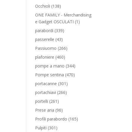
prodotti
138
Occhioli
138
prodotti
ONE FAMILY - Merchandising
1
e Gadget OSCULATI
1
prodotto
339
parabordi
339
prodotti
43
passerelle
43
prodotti
266
Passiuomo
266
prodotti
460
plafoniere
460
prodotti
344
pompe a mano
344
prodotti
470
Pompe sentina
470
prodotti
301
portacanne
301
prodotti
266
portachiavi
266
prodotti
261
portelli
261
prodotti
96
Prese aria
96
prodotti
165
Profili parabordo
165
prodotti
301
Pulpiti
301