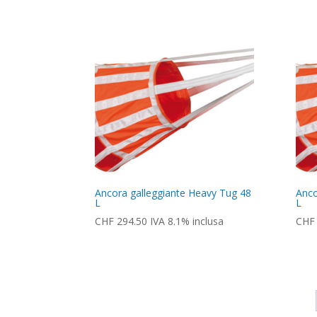
Ancora galleggiante Heavy Tug 48
Anco
L
L
CHF
294.50
IVA 8.1% inclusa
CHF