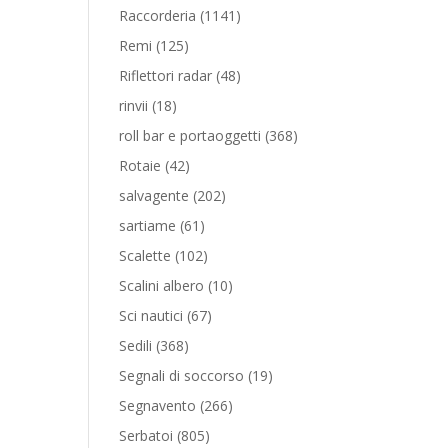
prodotti
1141
Raccorderia
1141
prodotti
125
Remi
125
prodotti
48
Riflettori radar
48
prodotti
18
rinvii
18
prodotti
368
roll bar e portaoggetti
368
prodotti
42
Rotaie
42
prodotti
202
salvagente
202
prodotti
61
sartiame
61
prodotti
102
Scalette
102
prodotti
10
Scalini albero
10
prodotti
67
Sci nautici
67
prodotti
368
Sedili
368
prodotti
19
Segnali di soccorso
19
prodotti
266
Segnavento
266
prodotti
805
Serbatoi
805