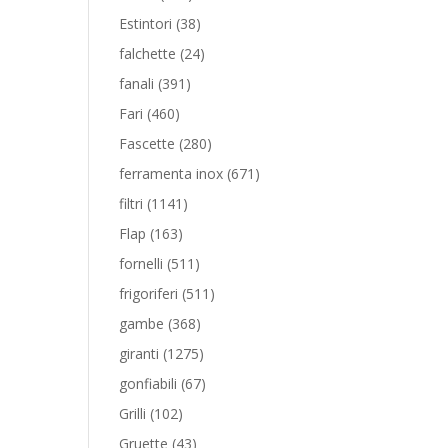
prodotti
38
Estintori
38
prodotti
24
falchette
24
prodotti
391
fanali
391
prodotti
460
Fari
460
prodotti
280
Fascette
280
prodotti
671
ferramenta inox
671
prodotti
1141
filtri
1141
prodotti
163
Flap
163
prodotti
511
fornelli
511
prodotti
511
frigoriferi
511
prodotti
368
gambe
368
prodotti
1275
giranti
1275
prodotti
67
gonfiabili
67
prodotti
102
Grilli
102
prodotti
43
Gruette
43