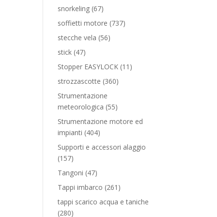
prodotti
67
snorkeling
67
prodotti
737
soffietti motore
737
prodotti
56
stecche vela
56
prodotti
47
stick
47
prodotti
11
Stopper EASYLOCK
11
prodotti
360
strozzascotte
360
prodotti
Strumentazione
55
meteorologica
55
prodotti
Strumentazione motore ed
404
impianti
404
prodotti
Supporti e accessori alaggio
157
157
prodotti
47
Tangoni
47
prodotti
261
Tappi imbarco
261
prodotti
tappi scarico acqua e taniche
280
280