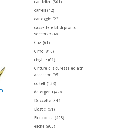
301
candelieri
301
prodotti
42
carrelli
42
prodotti
22
carteggio
22
prodotti
cassette e kit di pronto
48
soccorso
48
prodotti
61
Cavi
61
prodotti
810
Cime
810
prodotti
61
cinghie
61
prodotti
Cinture di sicurezza ed altri
95
accessori
95
prodotti
138
coltelli
138
prodotti
mm
428
detergenti
428
prodotti
344
Doccette
344
prodotti
61
Elastici
61
prodotti
423
Elettronica
423
prodotti
805
eliche
805