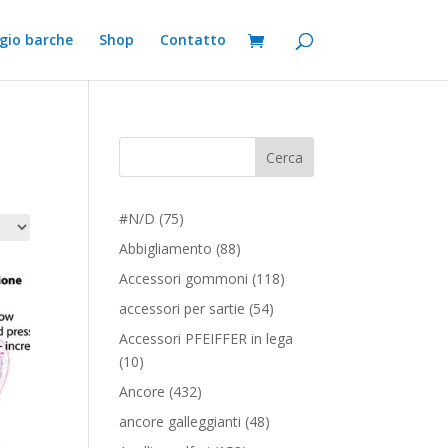
gio barche
Shop
Contatto
Cerca
75
#N/D
75
prodotti
88
Abbigliamento
88
prodotti
118
Accessori gommoni
118
prodotti
54
accessori per sartie
54
prodotti
Accessori PFEIFFER in lega
10
10
prodotti
432
Ancore
432
prodotti
48
ancore galleggianti
48
prodotti