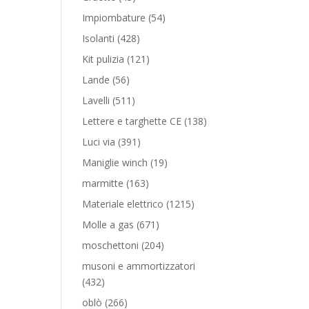
prodotti
54
Impiombature
54
prodotti
428
Isolanti
428
prodotti
121
Kit pulizia
121
prodotti
56
Lande
56
prodotti
511
Lavelli
511
prodotti
138
Lettere e targhette CE
138
prodotti
391
Luci via
391
prodotti
19
Maniglie winch
19
prodotti
163
marmitte
163
prodotti
1215
Materiale elettrico
1215
prodotti
671
Molle a gas
671
prodotti
204
moschettoni
204
prodotti
musoni e ammortizzatori
432
432
prodotti
266
oblò
266