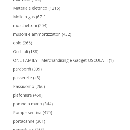
prodotti
1215
Materiale elettrico
1215
prodotti
671
Molle a gas
671
prodotti
204
moschettoni
204
prodotti
432
musoni e ammortizzatori
432
prodotti
266
oblò
266
prodotti
138
Occhioli
138
prodotti
1
ONE FAMILY - Merchandising e Gadget OSCULATI
1
prodotto
339
parabordi
339
prodotti
43
passerelle
43
prodotti
266
Passiuomo
266
prodotti
460
plafoniere
460
prodotti
344
pompe a mano
344
prodotti
470
Pompe sentina
470
prodotti
301
portacanne
301
prodotti
266
portachiavi
266