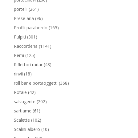
prodotti
261
portelli
261
prodotti
96
Prese aria
96
prodotti
165
Profili parabordo
165
prodotti
301
Pulpiti
301
prodotti
1141
Raccorderia
1141
prodotti
125
Remi
125
prodotti
48
Riflettori radar
48
prodotti
18
rinvii
18
prodotti
368
roll bar e portaoggetti
368
prodotti
42
Rotaie
42
prodotti
202
salvagente
202
prodotti
61
sartiame
61
prodotti
102
Scalette
102
prodotti
10
Scalini albero
10
prodotti