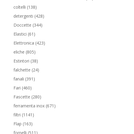
prodotti
138
coltelli
138
prodotti
428
detergenti
428
prodotti
344
Doccette
344
prodotti
61
Elastici
61
prodotti
423
Elettronica
423
prodotti
805
eliche
805
prodotti
38
Estintori
38
prodotti
24
falchette
24
prodotti
391
fanali
391
prodotti
460
Fari
460
prodotti
280
Fascette
280
prodotti
671
ferramenta inox
671
prodotti
1141
filtri
1141
prodotti
163
Flap
163
prodotti
511
fornelli
511