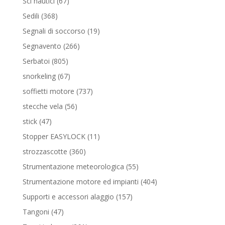
67
Sci nautici
67
prodotti
368
Sedili
368
prodotti
19
Segnali di soccorso
19
prodotti
266
Segnavento
266
prodotti
805
Serbatoi
805
prodotti
67
snorkeling
67
prodotti
737
soffietti motore
737
prodotti
56
stecche vela
56
prodotti
47
stick
47
prodotti
11
Stopper EASYLOCK
11
prodotti
360
strozzascotte
360
prodotti
55
Strumentazione meteorologica
55
prodotti
404
Strumentazione motore ed impianti
404
prodotti
157
Supporti e accessori alaggio
157
prodotti
47
Tangoni
47
prodotti