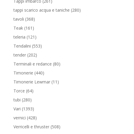
261
Tappi imbarco
261
prodotti
280
tappi scarico acqua e taniche
280
prodotti
368
tavoli
368
prodotti
161
Teak
161
prodotti
121
teleria
121
prodotti
553
Tendalini
553
prodotti
202
tender
202
prodotti
80
Terminali e redance
80
prodotti
440
Timonerie
440
prodotti
11
Timonerie Lewmar
11
prodotti
64
Torce
64
prodotti
280
tubi
280
prodotti
1393
Vari
1393
prodotti
428
vernici
428
prodotti
508
Verricelli e thruster
508
prodotti