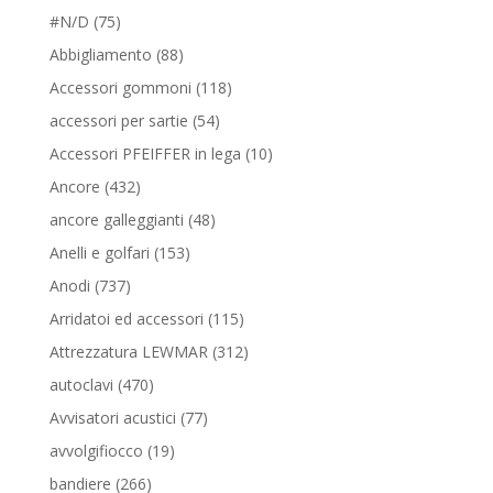
75
#N/D
75
prodotti
88
Abbigliamento
88
prodotti
118
Accessori gommoni
118
prodotti
54
accessori per sartie
54
prodotti
10
Accessori PFEIFFER in lega
10
prodotti
432
Ancore
432
prodotti
48
ancore galleggianti
48
prodotti
153
Anelli e golfari
153
prodotti
737
Anodi
737
prodotti
115
Arridatoi ed accessori
115
prodotti
312
Attrezzatura LEWMAR
312
prodotti
470
autoclavi
470
prodotti
77
Avvisatori acustici
77
prodotti
19
avvolgifiocco
19
prodotti
266
bandiere
266