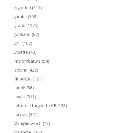
prodotti
511
frigoriferi
511
prodotti
368
gambe
368
prodotti
1275
giranti
1275
prodotti
67
gonfiabili
67
prodotti
102
Grilli
102
prodotti
43
Gruette
43
prodotti
54
Impiombature
54
prodotti
428
Isolanti
428
prodotti
121
Kit pulizia
121
prodotti
56
Lande
56
prodotti
511
Lavelli
511
prodotti
138
Lettere e targhette CE
138
prodotti
391
Luci via
391
prodotti
19
Maniglie winch
19
prodotti
163
marmitte
163