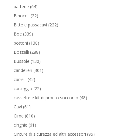
prodotti
64
batterie
64
prodotti
22
Binocoli
22
prodotti
222
Bitte e passacavi
222
prodotti
339
Boe
339
prodotti
138
bottoni
138
prodotti
288
Bozzelli
288
prodotti
130
Bussole
130
prodotti
301
candelieri
301
prodotti
42
carrelli
42
prodotti
22
carteggio
22
prodotti
48
cassette e kit di pronto soccorso
48
prodotti
61
Cavi
61
prodotti
810
Cime
810
prodotti
61
cinghie
61
prodotti
95
Cinture di sicurezza ed altri accessori
95