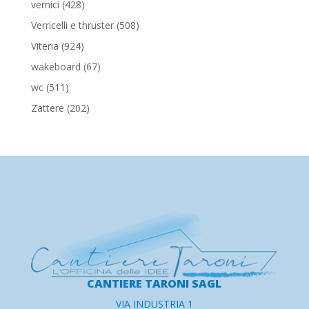
428
vernici
428
prodotti
508
Verricelli e thruster
508
prodotti
924
Viteria
924
prodotti
67
wakeboard
67
prodotti
511
wc
511
prodotti
202
Zattere
202
prodotti
CANTIERE TARONI SAGL
VIA INDUSTRIA 1