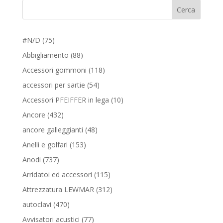
Cerca
75
#N/D
75
prodotti
88
Abbigliamento
88
prodotti
118
Accessori gommoni
118
prodotti
54
accessori per sartie
54
prodotti
10
Accessori PFEIFFER in lega
10
prodotti
432
Ancore
432
prodotti
48
ancore galleggianti
48
prodotti
153
Anelli e golfari
153
prodotti
737
Anodi
737
prodotti
115
Arridatoi ed accessori
115
prodotti
312
Attrezzatura LEWMAR
312
prodotti
470
autoclavi
470
prodotti
77
Avvisatori acustici
77