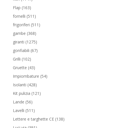
prodotti
163
Flap
163
prodotti
511
fornelli
511
prodotti
511
frigoriferi
511
prodotti
368
gambe
368
prodotti
1275
giranti
1275
prodotti
67
gonfiabili
67
prodotti
102
Grilli
102
prodotti
43
Gruette
43
prodotti
54
Impiombature
54
prodotti
428
Isolanti
428
prodotti
121
Kit pulizia
121
prodotti
56
Lande
56
prodotti
511
Lavelli
511
prodotti
138
Lettere e targhette CE
138
prodotti
391
Luci via
391