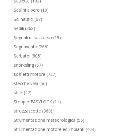
102
Scalette
102
prodotti
10
Scalini albero
10
prodotti
67
Sci nautici
67
prodotti
368
Sedili
368
prodotti
19
Segnali di soccorso
19
prodotti
266
Segnavento
266
prodotti
805
Serbatoi
805
prodotti
67
snorkeling
67
prodotti
737
soffietti motore
737
prodotti
56
stecche vela
56
prodotti
47
stick
47
prodotti
11
Stopper EASYLOCK
11
prodotti
360
strozzascotte
360
prodotti
55
Strumentazione meteorologica
55
prodotti
404
Strumentazione motore ed impianti
404
prodotti