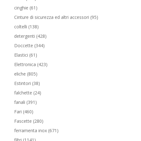
prodotti
61
cinghie
61
prodotti
95
Cinture di sicurezza ed altri accessori
95
prodotti
138
coltelli
138
prodotti
428
detergenti
428
prodotti
344
Doccette
344
prodotti
61
Elastici
61
prodotti
423
Elettronica
423
prodotti
805
eliche
805
prodotti
38
Estintori
38
prodotti
24
falchette
24
prodotti
391
fanali
391
prodotti
460
Fari
460
prodotti
280
Fascette
280
prodotti
671
ferramenta inox
671
prodotti
1141
filtri
1141