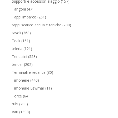
157
Supporti e accessori alaggio
157
prodotti
47
Tangoni
47
prodotti
261
Tappi imbarco
261
prodotti
280
tappi scarico acqua e taniche
280
prodotti
368
tavoli
368
prodotti
161
Teak
161
prodotti
121
teleria
121
prodotti
553
Tendalini
553
prodotti
202
tender
202
prodotti
80
Terminali e redance
80
prodotti
440
Timonerie
440
prodotti
11
Timonerie Lewmar
11
prodotti
64
Torce
64
prodotti
280
tubi
280
prodotti
1393
Vari
1393
prodotti