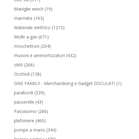
prodotti
19
Maniglie winch
19
prodotti
163
marmitte
163
prodotti
1215
Materiale elettrico
1215
prodotti
671
Molle a gas
671
prodotti
204
moschettoni
204
prodotti
432
musoni e ammortizzatori
432
prodotti
266
oblò
266
prodotti
138
Occhioli
138
prodotti
1
ONE FAMILY - Merchandising e Gadget OSCULATI
1
prodotto
339
parabordi
339
prodotti
43
passerelle
43
prodotti
266
Passiuomo
266
prodotti
460
plafoniere
460
prodotti
344
pompe a mano
344
prodotti
470