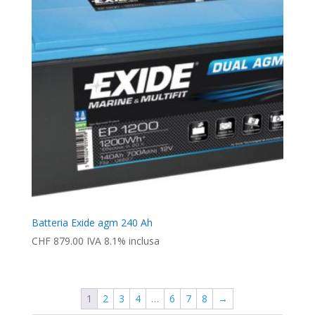
Batteria Exide agm 240 Ah
CHF
879.00
IVA 8.1% inclusa
1
2
3
4
…
6
7
8
→