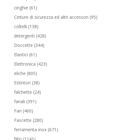
prodotti
61
cinghie
61
prodotti
95
Cinture di sicurezza ed altri accessori
95
prodotti
138
coltelli
138
prodotti
428
detergenti
428
prodotti
344
Doccette
344
prodotti
61
Elastici
61
prodotti
423
Elettronica
423
prodotti
805
eliche
805
prodotti
38
Estintori
38
prodotti
24
falchette
24
prodotti
391
fanali
391
prodotti
460
Fari
460
prodotti
280
Fascette
280
prodotti
671
ferramenta inox
671
prodotti
1141
filtri
1141