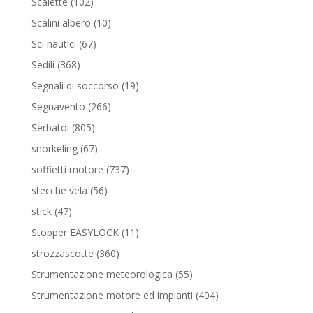
102
Scalette
102
prodotti
10
Scalini albero
10
prodotti
67
Sci nautici
67
prodotti
368
Sedili
368
prodotti
19
Segnali di soccorso
19
prodotti
266
Segnavento
266
prodotti
805
Serbatoi
805
prodotti
67
snorkeling
67
prodotti
737
soffietti motore
737
prodotti
56
stecche vela
56
prodotti
47
stick
47
prodotti
11
Stopper EASYLOCK
11
prodotti
360
strozzascotte
360
prodotti
55
Strumentazione meteorologica
55
prodotti
404
Strumentazione motore ed impianti
404
prodotti