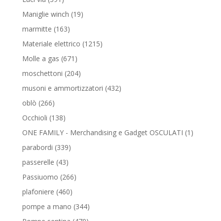
prodotti
19
Maniglie winch
19
prodotti
163
marmitte
163
prodotti
1215
Materiale elettrico
1215
prodotti
671
Molle a gas
671
prodotti
204
moschettoni
204
prodotti
432
musoni e ammortizzatori
432
prodotti
266
oblò
266
prodotti
138
Occhioli
138
prodotti
1
ONE FAMILY - Merchandising e Gadget OSCULATI
1
prodotto
339
parabordi
339
prodotti
43
passerelle
43
prodotti
266
Passiuomo
266
prodotti
460
plafoniere
460
prodotti
344
pompe a mano
344
prodotti
470