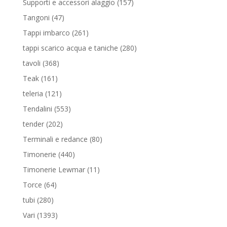
157
Supporti e accessori alaggio
157
prodotti
47
Tangoni
47
prodotti
261
Tappi imbarco
261
prodotti
280
tappi scarico acqua e taniche
280
prodotti
368
tavoli
368
prodotti
161
Teak
161
prodotti
121
teleria
121
prodotti
553
Tendalini
553
prodotti
202
tender
202
prodotti
80
Terminali e redance
80
prodotti
440
Timonerie
440
prodotti
11
Timonerie Lewmar
11
prodotti
64
Torce
64
prodotti
280
tubi
280
prodotti
1393
Vari
1393
prodotti