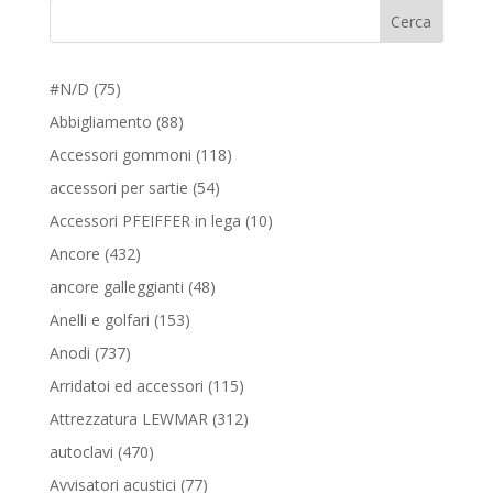
Cerca
75
#N/D
75
prodotti
88
Abbigliamento
88
prodotti
118
Accessori gommoni
118
prodotti
54
accessori per sartie
54
prodotti
10
Accessori PFEIFFER in lega
10
prodotti
432
Ancore
432
prodotti
48
ancore galleggianti
48
prodotti
153
Anelli e golfari
153
prodotti
737
Anodi
737
prodotti
115
Arridatoi ed accessori
115
prodotti
312
Attrezzatura LEWMAR
312
prodotti
470
autoclavi
470
prodotti
77
Avvisatori acustici
77