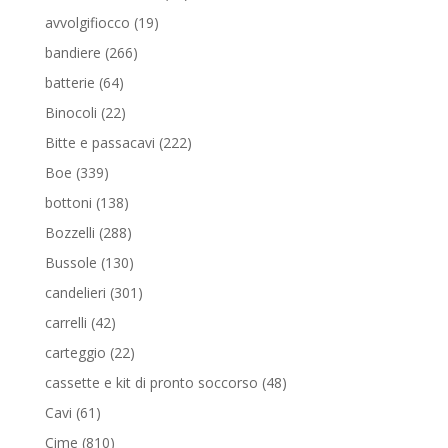
prodotti
19
avvolgifiocco
19
prodotti
266
bandiere
266
prodotti
64
batterie
64
prodotti
22
Binocoli
22
prodotti
222
Bitte e passacavi
222
prodotti
339
Boe
339
prodotti
138
bottoni
138
prodotti
288
Bozzelli
288
prodotti
130
Bussole
130
prodotti
301
candelieri
301
prodotti
42
carrelli
42
prodotti
22
carteggio
22
prodotti
48
cassette e kit di pronto soccorso
48
prodotti
61
Cavi
61
prodotti
810
Cime
810