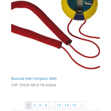
Bussola mini Compass 2000
CHF
154.50
IVA 8.1% inclusa
1
2
3
4
…
13
14
15
→