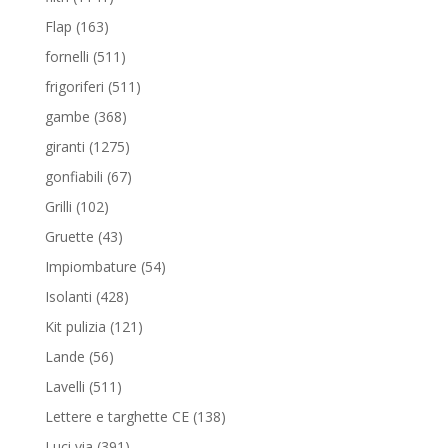
prodotti
163
Flap
163
prodotti
511
fornelli
511
prodotti
511
frigoriferi
511
prodotti
368
gambe
368
prodotti
1275
giranti
1275
prodotti
67
gonfiabili
67
prodotti
102
Grilli
102
prodotti
43
Gruette
43
prodotti
54
Impiombature
54
prodotti
428
Isolanti
428
prodotti
121
Kit pulizia
121
prodotti
56
Lande
56
prodotti
511
Lavelli
511
prodotti
138
Lettere e targhette CE
138
prodotti
391
Luci via
391