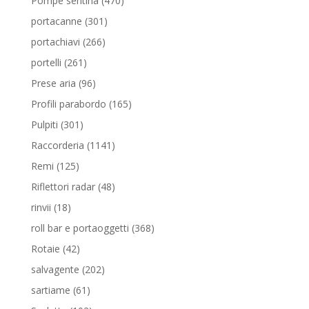
Pompe sentina
470
prodotti
301
portacanne
301
prodotti
266
portachiavi
266
prodotti
261
portelli
261
prodotti
96
Prese aria
96
prodotti
165
Profili parabordo
165
prodotti
301
Pulpiti
301
prodotti
1141
Raccorderia
1141
prodotti
125
Remi
125
prodotti
48
Riflettori radar
48
prodotti
18
rinvii
18
prodotti
368
roll bar e portaoggetti
368
prodotti
42
Rotaie
42
prodotti
202
salvagente
202
prodotti
61
sartiame
61
prodotti