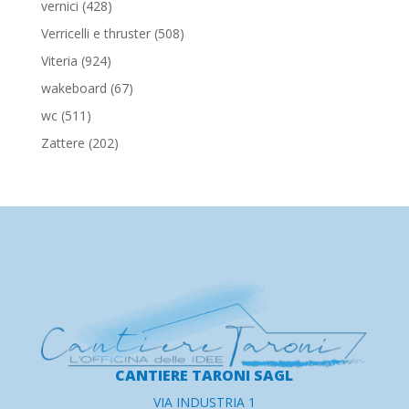
428
vernici
428
prodotti
508
Verricelli e thruster
508
prodotti
924
Viteria
924
prodotti
67
wakeboard
67
prodotti
511
wc
511
prodotti
202
Zattere
202
prodotti
CANTIERE TARONI SAGL
VIA INDUSTRIA 1