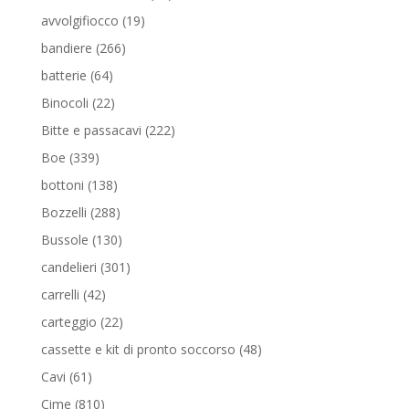
prodotti
19
avvolgifiocco
19
prodotti
266
bandiere
266
prodotti
64
batterie
64
prodotti
22
Binocoli
22
prodotti
222
Bitte e passacavi
222
prodotti
339
Boe
339
prodotti
138
bottoni
138
prodotti
288
Bozzelli
288
prodotti
130
Bussole
130
prodotti
301
candelieri
301
prodotti
42
carrelli
42
prodotti
22
carteggio
22
prodotti
48
cassette e kit di pronto soccorso
48
prodotti
61
Cavi
61
prodotti
810
Cime
810