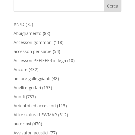
Cerca
75
#N/D
75
prodotti
88
Abbigliamento
88
prodotti
118
Accessori gommoni
118
prodotti
54
accessori per sartie
54
prodotti
10
Accessori PFEIFFER in lega
10
prodotti
432
Ancore
432
prodotti
48
ancore galleggianti
48
prodotti
153
Anelli e golfari
153
prodotti
737
Anodi
737
prodotti
115
Arridatoi ed accessori
115
prodotti
312
Attrezzatura LEWMAR
312
prodotti
470
autoclavi
470
prodotti
77
Avvisatori acustici
77