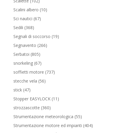
102
Scalette
102
prodotti
10
Scalini albero
10
prodotti
67
Sci nautici
67
prodotti
368
Sedili
368
prodotti
19
Segnali di soccorso
19
prodotti
266
Segnavento
266
prodotti
805
Serbatoi
805
prodotti
67
snorkeling
67
prodotti
737
soffietti motore
737
prodotti
56
stecche vela
56
prodotti
47
stick
47
prodotti
11
Stopper EASYLOCK
11
prodotti
360
strozzascotte
360
prodotti
55
Strumentazione meteorologica
55
prodotti
404
Strumentazione motore ed impianti
404
prodotti