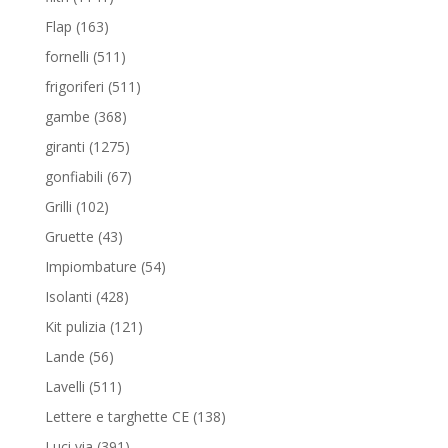
prodotti
163
Flap
163
prodotti
511
fornelli
511
prodotti
511
frigoriferi
511
prodotti
368
gambe
368
prodotti
1275
giranti
1275
prodotti
67
gonfiabili
67
prodotti
102
Grilli
102
prodotti
43
Gruette
43
prodotti
54
Impiombature
54
prodotti
428
Isolanti
428
prodotti
121
Kit pulizia
121
prodotti
56
Lande
56
prodotti
511
Lavelli
511
prodotti
138
Lettere e targhette CE
138
prodotti
391
Luci via
391