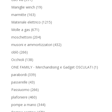
prodotti
19
Maniglie winch
19
prodotti
163
marmitte
163
prodotti
1215
Materiale elettrico
1215
prodotti
671
Molle a gas
671
prodotti
204
moschettoni
204
prodotti
432
musoni e ammortizzatori
432
prodotti
266
oblò
266
prodotti
138
Occhioli
138
prodotti
1
ONE FAMILY - Merchandising e Gadget OSCULATI
1
prodotto
339
parabordi
339
prodotti
43
passerelle
43
prodotti
266
Passiuomo
266
prodotti
460
plafoniere
460
prodotti
344
pompe a mano
344
prodotti
470