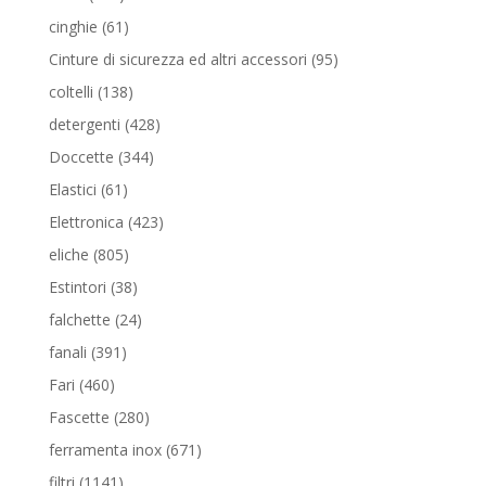
prodotti
61
cinghie
61
prodotti
95
Cinture di sicurezza ed altri accessori
95
prodotti
138
coltelli
138
prodotti
428
detergenti
428
prodotti
344
Doccette
344
prodotti
61
Elastici
61
prodotti
423
Elettronica
423
prodotti
805
eliche
805
prodotti
38
Estintori
38
prodotti
24
falchette
24
prodotti
391
fanali
391
prodotti
460
Fari
460
prodotti
280
Fascette
280
prodotti
671
ferramenta inox
671
prodotti
1141
filtri
1141