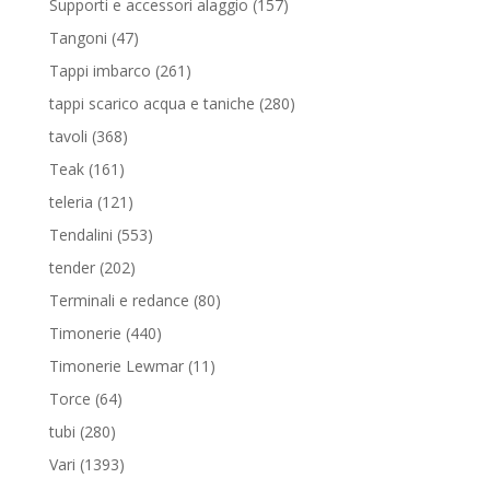
157
Supporti e accessori alaggio
157
prodotti
47
Tangoni
47
prodotti
261
Tappi imbarco
261
prodotti
280
tappi scarico acqua e taniche
280
prodotti
368
tavoli
368
prodotti
161
Teak
161
prodotti
121
teleria
121
prodotti
553
Tendalini
553
prodotti
202
tender
202
prodotti
80
Terminali e redance
80
prodotti
440
Timonerie
440
prodotti
11
Timonerie Lewmar
11
prodotti
64
Torce
64
prodotti
280
tubi
280
prodotti
1393
Vari
1393
prodotti