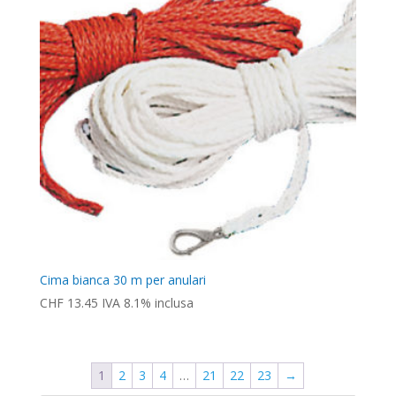
Cima bianca 30 m per anulari
CHF
13.45
IVA 8.1% inclusa
1
2
3
4
…
21
22
23
→