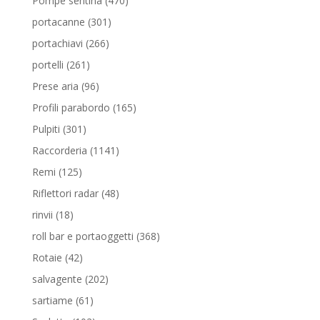
Pompe sentina
470
prodotti
301
portacanne
301
prodotti
266
portachiavi
266
prodotti
261
portelli
261
prodotti
96
Prese aria
96
prodotti
165
Profili parabordo
165
prodotti
301
Pulpiti
301
prodotti
1141
Raccorderia
1141
prodotti
125
Remi
125
prodotti
48
Riflettori radar
48
prodotti
18
rinvii
18
prodotti
368
roll bar e portaoggetti
368
prodotti
42
Rotaie
42
prodotti
202
salvagente
202
prodotti
61
sartiame
61
prodotti