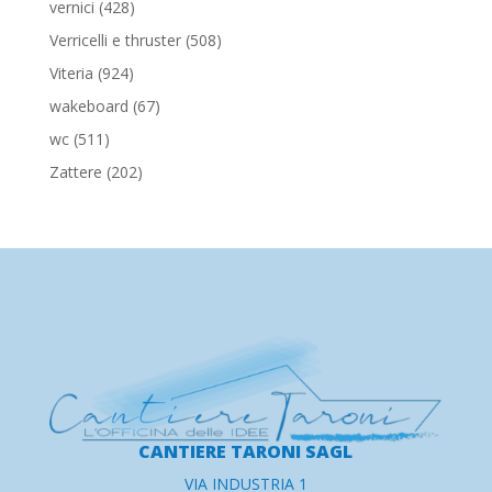
428
vernici
428
prodotti
508
Verricelli e thruster
508
prodotti
924
Viteria
924
prodotti
67
wakeboard
67
prodotti
511
wc
511
prodotti
202
Zattere
202
prodotti
CANTIERE TARONI SAGL
VIA INDUSTRIA 1