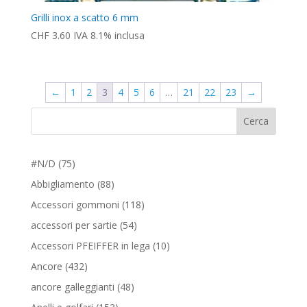
Grilli inox a scatto 6 mm
CHF
3.60
IVA 8.1% inclusa
←
1
2
3
4
5
6
…
21
22
23
→
Cerca
75
#N/D
75
prodotti
88
Abbigliamento
88
prodotti
118
Accessori gommoni
118
prodotti
54
accessori per sartie
54
prodotti
10
Accessori PFEIFFER in lega
10
prodotti
432
Ancore
432
prodotti
48
ancore galleggianti
48
prodotti
153