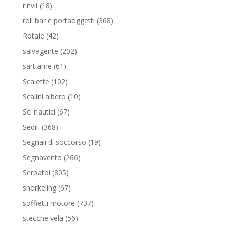
prodotti
18
rinvii
18
prodotti
368
roll bar e portaoggetti
368
prodotti
42
Rotaie
42
prodotti
202
salvagente
202
prodotti
61
sartiame
61
prodotti
102
Scalette
102
prodotti
10
Scalini albero
10
prodotti
67
Sci nautici
67
prodotti
368
Sedili
368
prodotti
19
Segnali di soccorso
19
prodotti
266
Segnavento
266
prodotti
805
Serbatoi
805
prodotti
67
snorkeling
67
prodotti
737
soffietti motore
737
prodotti
56
stecche vela
56