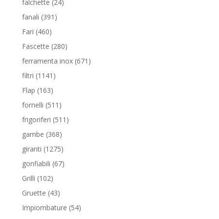
24
falchette
24
prodotti
391
fanali
391
prodotti
460
Fari
460
prodotti
280
Fascette
280
prodotti
671
ferramenta inox
671
prodotti
1141
filtri
1141
prodotti
163
Flap
163
prodotti
511
fornelli
511
prodotti
511
frigoriferi
511
prodotti
368
gambe
368
prodotti
1275
giranti
1275
prodotti
67
gonfiabili
67
prodotti
102
Grilli
102
prodotti
43
Gruette
43
prodotti
54
Impiombature
54
prodotti