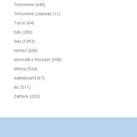
prodotti
440
Timonerie
440
prodotti
11
Timonerie Lewmar
11
prodotti
64
Torce
64
prodotti
280
tubi
280
prodotti
1393
Vari
1393
prodotti
428
vernici
428
prodotti
508
Verricelli e thruster
508
prodotti
924
Viteria
924
prodotti
67
wakeboard
67
prodotti
511
wc
511
prodotti
202
Zattere
202
prodotti