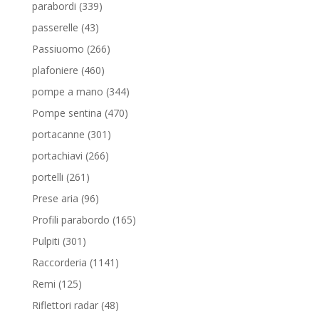
prodotto
339
parabordi
339
prodotti
43
passerelle
43
prodotti
266
Passiuomo
266
prodotti
460
plafoniere
460
prodotti
344
pompe a mano
344
prodotti
470
Pompe sentina
470
prodotti
301
portacanne
301
prodotti
266
portachiavi
266
prodotti
261
portelli
261
prodotti
96
Prese aria
96
prodotti
165
Profili parabordo
165
prodotti
301
Pulpiti
301
prodotti
1141
Raccorderia
1141
prodotti
125
Remi
125
prodotti
48
Riflettori radar
48