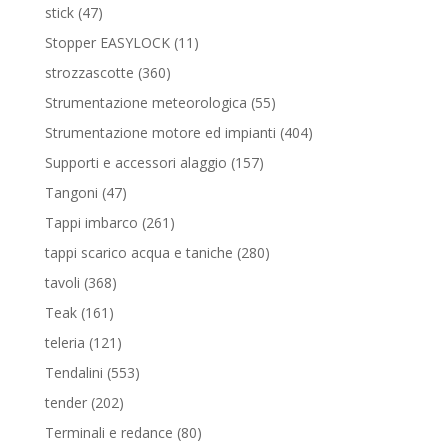
prodotti
47
stick
47
prodotti
11
Stopper EASYLOCK
11
prodotti
360
strozzascotte
360
prodotti
55
Strumentazione meteorologica
55
prodotti
404
Strumentazione motore ed impianti
404
prodotti
157
Supporti e accessori alaggio
157
prodotti
47
Tangoni
47
prodotti
261
Tappi imbarco
261
prodotti
280
tappi scarico acqua e taniche
280
prodotti
368
tavoli
368
prodotti
161
Teak
161
prodotti
121
teleria
121
prodotti
553
Tendalini
553
prodotti
202
tender
202
prodotti
80
Terminali e redance
80