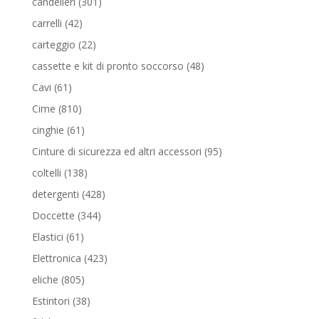
301
candelieri
301
prodotti
42
carrelli
42
prodotti
22
carteggio
22
prodotti
48
cassette e kit di pronto soccorso
48
prodotti
61
Cavi
61
prodotti
810
Cime
810
prodotti
61
cinghie
61
prodotti
95
Cinture di sicurezza ed altri accessori
95
prodotti
138
coltelli
138
prodotti
428
detergenti
428
prodotti
344
Doccette
344
prodotti
61
Elastici
61
prodotti
423
Elettronica
423
prodotti
805
eliche
805
prodotti
38
Estintori
38
prodotti