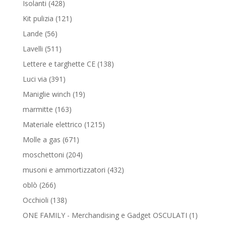
428
Isolanti
428
prodotti
121
Kit pulizia
121
prodotti
56
Lande
56
prodotti
511
Lavelli
511
prodotti
138
Lettere e targhette CE
138
prodotti
391
Luci via
391
prodotti
19
Maniglie winch
19
prodotti
163
marmitte
163
prodotti
1215
Materiale elettrico
1215
prodotti
671
Molle a gas
671
prodotti
204
moschettoni
204
prodotti
432
musoni e ammortizzatori
432
prodotti
266
oblò
266
prodotti
138
Occhioli
138
prodotti
1
ONE FAMILY - Merchandising e Gadget OSCULATI
1