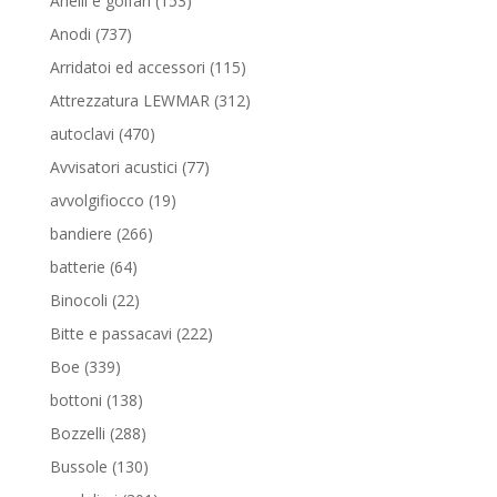
Anelli e golfari
153
prodotti
737
Anodi
737
prodotti
115
Arridatoi ed accessori
115
prodotti
312
Attrezzatura LEWMAR
312
prodotti
470
autoclavi
470
prodotti
77
Avvisatori acustici
77
prodotti
19
avvolgifiocco
19
prodotti
266
bandiere
266
prodotti
64
batterie
64
prodotti
22
Binocoli
22
prodotti
222
Bitte e passacavi
222
prodotti
339
Boe
339
prodotti
138
bottoni
138
prodotti
288
Bozzelli
288
prodotti
130
Bussole
130
prodotti