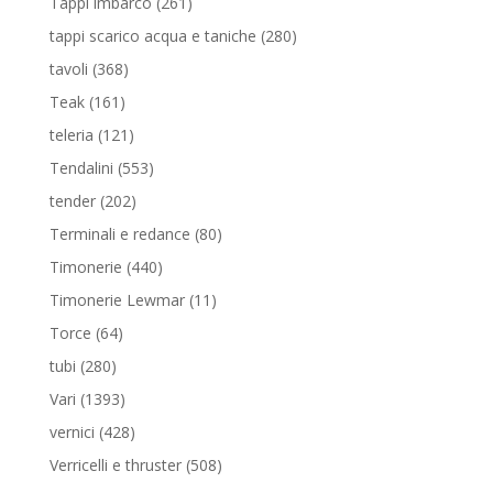
261
Tappi imbarco
261
prodotti
280
tappi scarico acqua e taniche
280
prodotti
368
tavoli
368
prodotti
161
Teak
161
prodotti
121
teleria
121
prodotti
553
Tendalini
553
prodotti
202
tender
202
prodotti
80
Terminali e redance
80
prodotti
440
Timonerie
440
prodotti
11
Timonerie Lewmar
11
prodotti
64
Torce
64
prodotti
280
tubi
280
prodotti
1393
Vari
1393
prodotti
428
vernici
428
prodotti
508
Verricelli e thruster
508
prodotti