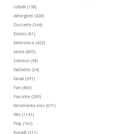
prodotti
138
coltelli
138
prodotti
428
detergenti
428
prodotti
344
Doccette
344
prodotti
61
Elastici
61
prodotti
423
Elettronica
423
prodotti
805
eliche
805
prodotti
38
Estintori
38
prodotti
24
falchette
24
prodotti
391
fanali
391
prodotti
460
Fari
460
prodotti
280
Fascette
280
prodotti
671
ferramenta inox
671
prodotti
1141
filtri
1141
prodotti
163
Flap
163
prodotti
511
fornelli
511