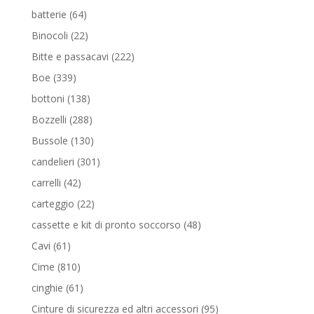
prodotti
64
batterie
64
prodotti
22
Binocoli
22
prodotti
222
Bitte e passacavi
222
prodotti
339
Boe
339
prodotti
138
bottoni
138
prodotti
288
Bozzelli
288
prodotti
130
Bussole
130
prodotti
301
candelieri
301
prodotti
42
carrelli
42
prodotti
22
carteggio
22
prodotti
48
cassette e kit di pronto soccorso
48
prodotti
61
Cavi
61
prodotti
810
Cime
810
prodotti
61
cinghie
61
prodotti
95
Cinture di sicurezza ed altri accessori
95