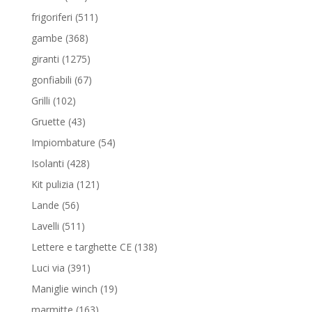
prodotti
511
frigoriferi
511
prodotti
368
gambe
368
prodotti
1275
giranti
1275
prodotti
67
gonfiabili
67
prodotti
102
Grilli
102
prodotti
43
Gruette
43
prodotti
54
Impiombature
54
prodotti
428
Isolanti
428
prodotti
121
Kit pulizia
121
prodotti
56
Lande
56
prodotti
511
Lavelli
511
prodotti
138
Lettere e targhette CE
138
prodotti
391
Luci via
391
prodotti
19
Maniglie winch
19
prodotti
163
marmitte
163