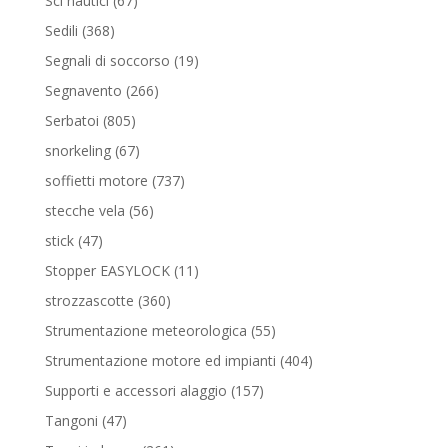
Sci nautici
67
prodotti
368
Sedili
368
prodotti
19
Segnali di soccorso
19
prodotti
266
Segnavento
266
prodotti
805
Serbatoi
805
prodotti
67
snorkeling
67
prodotti
737
soffietti motore
737
prodotti
56
stecche vela
56
prodotti
47
stick
47
prodotti
11
Stopper EASYLOCK
11
prodotti
360
strozzascotte
360
prodotti
55
Strumentazione meteorologica
55
prodotti
404
Strumentazione motore ed impianti
404
prodotti
157
Supporti e accessori alaggio
157
prodotti
47
Tangoni
47
prodotti