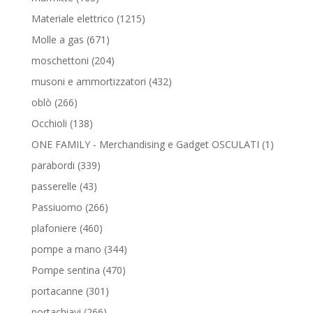
prodotti
1215
Materiale elettrico
1215
prodotti
671
Molle a gas
671
prodotti
204
moschettoni
204
prodotti
432
musoni e ammortizzatori
432
prodotti
266
oblò
266
prodotti
138
Occhioli
138
prodotti
1
ONE FAMILY - Merchandising e Gadget OSCULATI
1
prodotto
339
parabordi
339
prodotti
43
passerelle
43
prodotti
266
Passiuomo
266
prodotti
460
plafoniere
460
prodotti
344
pompe a mano
344
prodotti
470
Pompe sentina
470
prodotti
301
portacanne
301
prodotti
266
portachiavi
266