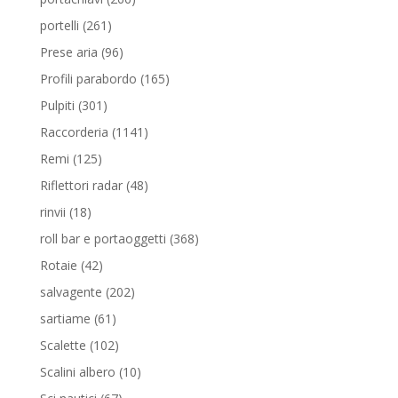
prodotti
261
portelli
261
prodotti
96
Prese aria
96
prodotti
165
Profili parabordo
165
prodotti
301
Pulpiti
301
prodotti
1141
Raccorderia
1141
prodotti
125
Remi
125
prodotti
48
Riflettori radar
48
prodotti
18
rinvii
18
prodotti
368
roll bar e portaoggetti
368
prodotti
42
Rotaie
42
prodotti
202
salvagente
202
prodotti
61
sartiame
61
prodotti
102
Scalette
102
prodotti
10
Scalini albero
10
prodotti
67