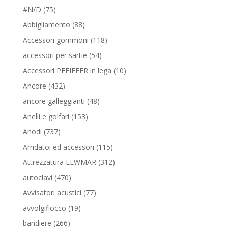
75
#N/D
75
prodotti
88
Abbigliamento
88
prodotti
118
Accessori gommoni
118
prodotti
54
accessori per sartie
54
prodotti
10
Accessori PFEIFFER in lega
10
prodotti
432
Ancore
432
prodotti
48
ancore galleggianti
48
prodotti
153
Anelli e golfari
153
prodotti
737
Anodi
737
prodotti
115
Arridatoi ed accessori
115
prodotti
312
Attrezzatura LEWMAR
312
prodotti
470
autoclavi
470
prodotti
77
Avvisatori acustici
77
prodotti
19
avvolgifiocco
19
prodotti
266
bandiere
266