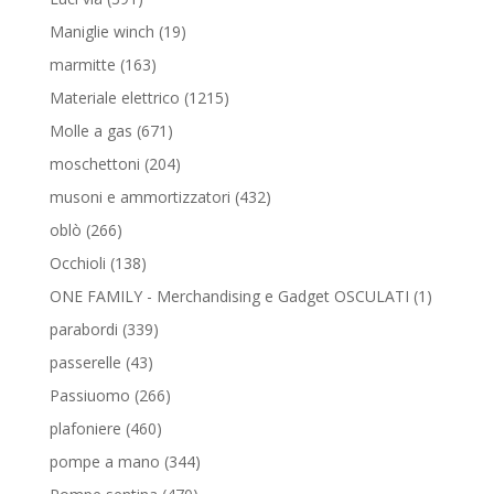
prodotti
19
Maniglie winch
19
prodotti
163
marmitte
163
prodotti
1215
Materiale elettrico
1215
prodotti
671
Molle a gas
671
prodotti
204
moschettoni
204
prodotti
432
musoni e ammortizzatori
432
prodotti
266
oblò
266
prodotti
138
Occhioli
138
prodotti
1
ONE FAMILY - Merchandising e Gadget OSCULATI
1
prodotto
339
parabordi
339
prodotti
43
passerelle
43
prodotti
266
Passiuomo
266
prodotti
460
plafoniere
460
prodotti
344
pompe a mano
344
prodotti
470