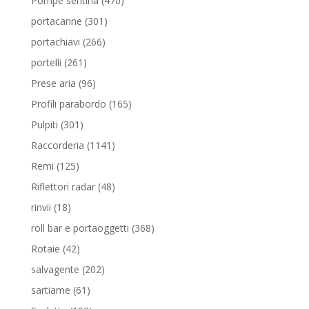
Pompe sentina
470
prodotti
301
portacanne
301
prodotti
266
portachiavi
266
prodotti
261
portelli
261
prodotti
96
Prese aria
96
prodotti
165
Profili parabordo
165
prodotti
301
Pulpiti
301
prodotti
1141
Raccorderia
1141
prodotti
125
Remi
125
prodotti
48
Riflettori radar
48
prodotti
18
rinvii
18
prodotti
368
roll bar e portaoggetti
368
prodotti
42
Rotaie
42
prodotti
202
salvagente
202
prodotti
61
sartiame
61
prodotti