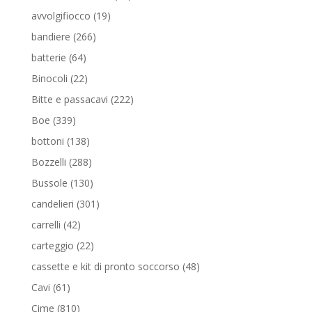
prodotti
19
avvolgifiocco
19
prodotti
266
bandiere
266
prodotti
64
batterie
64
prodotti
22
Binocoli
22
prodotti
222
Bitte e passacavi
222
prodotti
339
Boe
339
prodotti
138
bottoni
138
prodotti
288
Bozzelli
288
prodotti
130
Bussole
130
prodotti
301
candelieri
301
prodotti
42
carrelli
42
prodotti
22
carteggio
22
prodotti
48
cassette e kit di pronto soccorso
48
prodotti
61
Cavi
61
prodotti
810
Cime
810