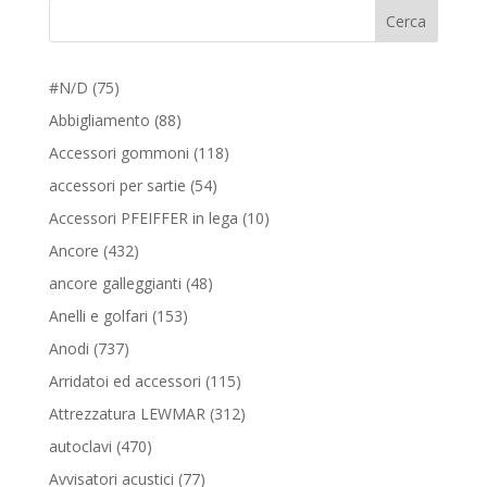
Cerca
75
#N/D
75
prodotti
88
Abbigliamento
88
prodotti
118
Accessori gommoni
118
prodotti
54
accessori per sartie
54
prodotti
10
Accessori PFEIFFER in lega
10
prodotti
432
Ancore
432
prodotti
48
ancore galleggianti
48
prodotti
153
Anelli e golfari
153
prodotti
737
Anodi
737
prodotti
115
Arridatoi ed accessori
115
prodotti
312
Attrezzatura LEWMAR
312
prodotti
470
autoclavi
470
prodotti
77
Avvisatori acustici
77