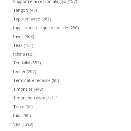
157
Supporti e accessori alaggio
157
prodotti
47
Tangoni
47
prodotti
261
Tappi imbarco
261
prodotti
280
tappi scarico acqua e taniche
280
prodotti
368
tavoli
368
prodotti
161
Teak
161
prodotti
121
teleria
121
prodotti
553
Tendalini
553
prodotti
202
tender
202
prodotti
80
Terminali e redance
80
prodotti
440
Timonerie
440
prodotti
11
Timonerie Lewmar
11
prodotti
64
Torce
64
prodotti
280
tubi
280
prodotti
1393
Vari
1393
prodotti