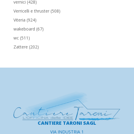
428
vernici
428
prodotti
508
Verricelli e thruster
508
prodotti
924
Viteria
924
prodotti
67
wakeboard
67
prodotti
511
wc
511
prodotti
202
Zattere
202
prodotti
CANTIERE TARONI SAGL
VIA INDUSTRIA 1