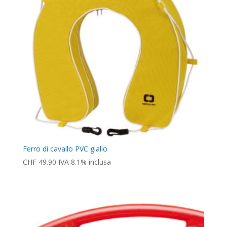
Ferro di cavallo PVC giallo
CHF
49.90
IVA 8.1% inclusa