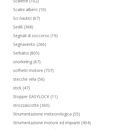
102
Scalette
102
prodotti
10
Scalini albero
10
prodotti
67
Sci nautici
67
prodotti
368
Sedili
368
prodotti
19
Segnali di soccorso
19
prodotti
266
Segnavento
266
prodotti
805
Serbatoi
805
prodotti
67
snorkeling
67
prodotti
737
soffietti motore
737
prodotti
56
stecche vela
56
prodotti
47
stick
47
prodotti
11
Stopper EASYLOCK
11
prodotti
360
strozzascotte
360
prodotti
55
Strumentazione meteorologica
55
prodotti
404
Strumentazione motore ed impianti
404
prodotti