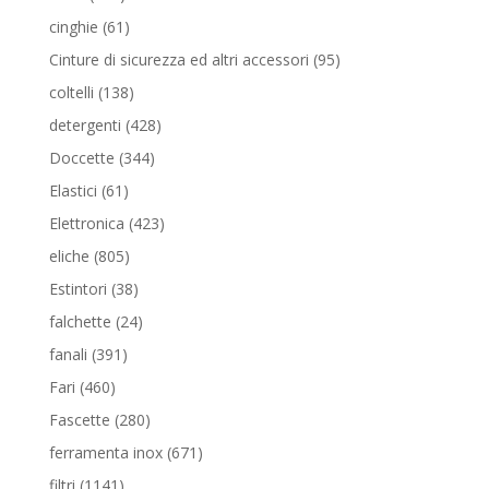
prodotti
61
cinghie
61
prodotti
95
Cinture di sicurezza ed altri accessori
95
prodotti
138
coltelli
138
prodotti
428
detergenti
428
prodotti
344
Doccette
344
prodotti
61
Elastici
61
prodotti
423
Elettronica
423
prodotti
805
eliche
805
prodotti
38
Estintori
38
prodotti
24
falchette
24
prodotti
391
fanali
391
prodotti
460
Fari
460
prodotti
280
Fascette
280
prodotti
671
ferramenta inox
671
prodotti
1141
filtri
1141