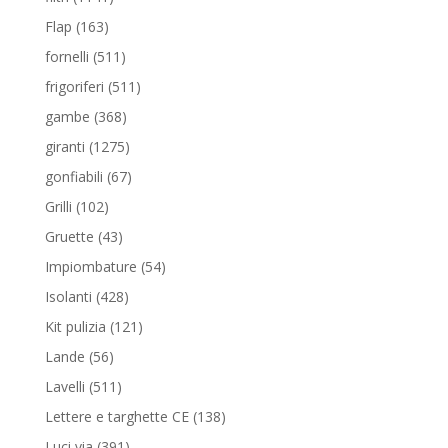
prodotti
163
Flap
163
prodotti
511
fornelli
511
prodotti
511
frigoriferi
511
prodotti
368
gambe
368
prodotti
1275
giranti
1275
prodotti
67
gonfiabili
67
prodotti
102
Grilli
102
prodotti
43
Gruette
43
prodotti
54
Impiombature
54
prodotti
428
Isolanti
428
prodotti
121
Kit pulizia
121
prodotti
56
Lande
56
prodotti
511
Lavelli
511
prodotti
138
Lettere e targhette CE
138
prodotti
391
Luci via
391