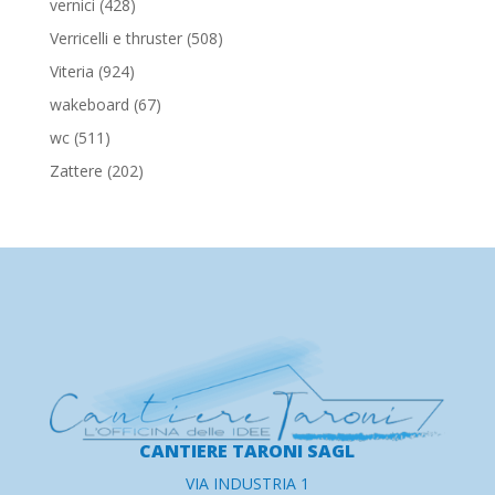
428
vernici
428
prodotti
508
Verricelli e thruster
508
prodotti
924
Viteria
924
prodotti
67
wakeboard
67
prodotti
511
wc
511
prodotti
202
Zattere
202
prodotti
CANTIERE TARONI SAGL
VIA INDUSTRIA 1