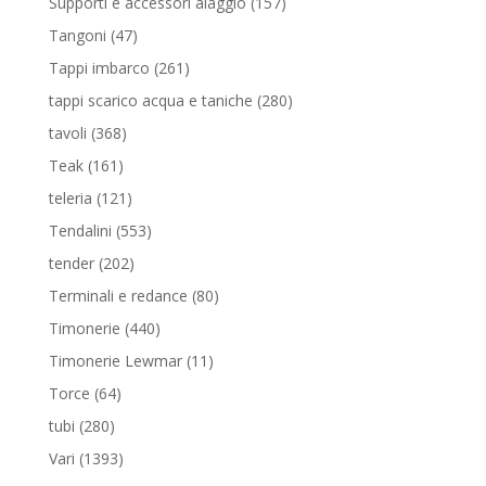
157
Supporti e accessori alaggio
157
prodotti
47
Tangoni
47
prodotti
261
Tappi imbarco
261
prodotti
280
tappi scarico acqua e taniche
280
prodotti
368
tavoli
368
prodotti
161
Teak
161
prodotti
121
teleria
121
prodotti
553
Tendalini
553
prodotti
202
tender
202
prodotti
80
Terminali e redance
80
prodotti
440
Timonerie
440
prodotti
11
Timonerie Lewmar
11
prodotti
64
Torce
64
prodotti
280
tubi
280
prodotti
1393
Vari
1393
prodotti