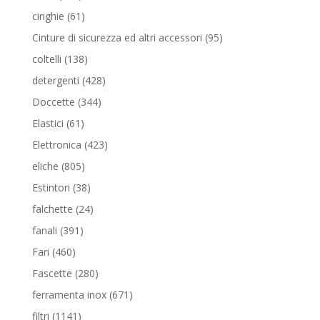
prodotti
61
cinghie
61
prodotti
95
Cinture di sicurezza ed altri accessori
95
prodotti
138
coltelli
138
prodotti
428
detergenti
428
prodotti
344
Doccette
344
prodotti
61
Elastici
61
prodotti
423
Elettronica
423
prodotti
805
eliche
805
prodotti
38
Estintori
38
prodotti
24
falchette
24
prodotti
391
fanali
391
prodotti
460
Fari
460
prodotti
280
Fascette
280
prodotti
671
ferramenta inox
671
prodotti
1141
filtri
1141