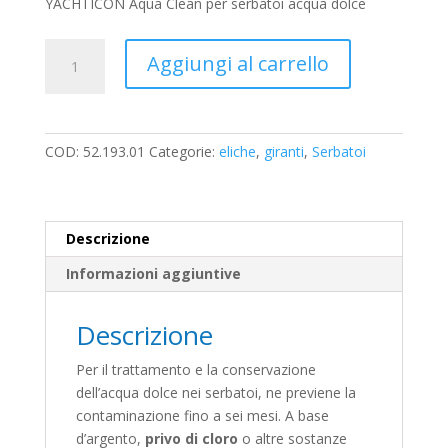
YACHTICON Aqua Clean per serbatoi acqua dolce
Aqua
Aggiungi al carrello
Clean
100
g
polvere
COD:
52.193.01
Categorie:
eliche
,
giranti
,
Serbatoi
quantità
Descrizione
Informazioni aggiuntive
Descrizione
Per il trattamento e la conservazione
dell’acqua dolce nei serbatoi, ne previene la
contaminazione fino a sei mesi. A base
d’argento,
privo di cloro
o altre sostanze