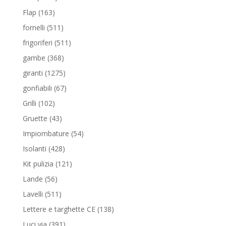
prodotti
163
Flap
163
prodotti
511
fornelli
511
prodotti
511
frigoriferi
511
prodotti
368
gambe
368
prodotti
1275
giranti
1275
prodotti
67
gonfiabili
67
prodotti
102
Grilli
102
prodotti
43
Gruette
43
prodotti
54
Impiombature
54
prodotti
428
Isolanti
428
prodotti
121
Kit pulizia
121
prodotti
56
Lande
56
prodotti
511
Lavelli
511
prodotti
138
Lettere e targhette CE
138
prodotti
391
Luci via
391