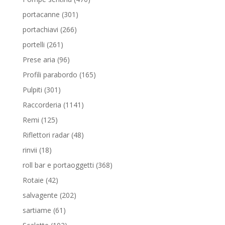
prodotti
301
portacanne
301
prodotti
266
portachiavi
266
prodotti
261
portelli
261
prodotti
96
Prese aria
96
prodotti
165
Profili parabordo
165
prodotti
301
Pulpiti
301
prodotti
1141
Raccorderia
1141
prodotti
125
Remi
125
prodotti
48
Riflettori radar
48
prodotti
18
rinvii
18
prodotti
368
roll bar e portaoggetti
368
prodotti
42
Rotaie
42
prodotti
202
salvagente
202
prodotti
61
sartiame
61
prodotti
102