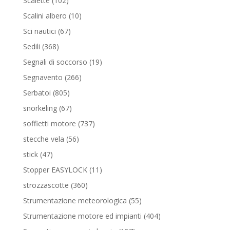
Scalette
102
prodotti
10
Scalini albero
10
prodotti
67
Sci nautici
67
prodotti
368
Sedili
368
prodotti
19
Segnali di soccorso
19
prodotti
266
Segnavento
266
prodotti
805
Serbatoi
805
prodotti
67
snorkeling
67
prodotti
737
soffietti motore
737
prodotti
56
stecche vela
56
prodotti
47
stick
47
prodotti
11
Stopper EASYLOCK
11
prodotti
360
strozzascotte
360
prodotti
55
Strumentazione meteorologica
55
prodotti
404
Strumentazione motore ed impianti
404
prodotti