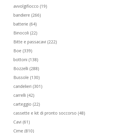
prodotti
19
avvolgifiocco
19
prodotti
266
bandiere
266
prodotti
64
batterie
64
prodotti
22
Binocoli
22
prodotti
222
Bitte e passacavi
222
prodotti
339
Boe
339
prodotti
138
bottoni
138
prodotti
288
Bozzelli
288
prodotti
130
Bussole
130
prodotti
301
candelieri
301
prodotti
42
carrelli
42
prodotti
22
carteggio
22
prodotti
48
cassette e kit di pronto soccorso
48
prodotti
61
Cavi
61
prodotti
810
Cime
810