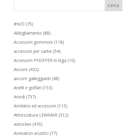
Cerca
75
#N/D
75
prodotti
88
Abbigliamento
88
prodotti
118
Accessori gommoni
118
prodotti
54
accessori per sartie
54
prodotti
10
Accessori PFEIFFER in lega
10
prodotti
432
Ancore
432
prodotti
48
ancore galleggianti
48
prodotti
153
Anelli e golfari
153
prodotti
737
Anodi
737
prodotti
115
Arridatoi ed accessori
115
prodotti
312
Attrezzatura LEWMAR
312
prodotti
470
autoclavi
470
prodotti
77
Avvisatori acustici
77